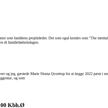
m mor som familiens projektleder. Det som også kendes som “The mental 
n til familiefødselsdagen.
ærer og jeg, gæstede Marie Sloma Qvortrup for at lægge 2022 pænt i sen
uggestue, og som
2100 Kbh.Ø