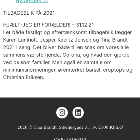
Nytårsspecial
TILBAGEBLIK PÅ 2021
HJÆLP-JEG ER FORÆLDER! –
31.12.21
I et både festligt og eftertænksomt tilbageblik lægger
Karen Lumholt, Jesper Koertz Jensen og Tina Brandt
2021 i seng. Det bliver både til en snak om vores alle
sammens værste fjende, Corona, og hvad den gjorde
ved os som familier. Men også en samtale om
minimumsnormeringer, øremærket barsel, croptops og
Christian Eriksen.
2026 © Tina Brandt. Sibeliusgade 3,1.tv. 2100 Kbh.Ø
CVR: 44160919